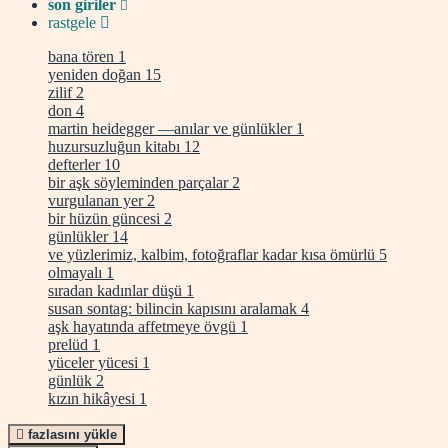
son giriler
rastgele
bana tören
1
yeniden doğan
15
zilif
2
don
4
martin heidegger —anılar ve günlükler
1
huzursuzluğun kitabı
12
defterler
10
bir aşk söyleminden parçalar
2
vurgulanan yer
2
bir hüzün güncesi
2
günlükler
14
ve yüzlerimiz, kalbim, fotoğraflar kadar kısa ömürlü
5
olmayalı
1
sıradan kadınlar düşü
1
susan sontag: bilincin kapısını aralamak
4
aşk hayatında affetmeye övgü
1
prelüd
1
yüceler yücesi
1
günlük
2
kızın hikâyesi
1
fazlasını yükle