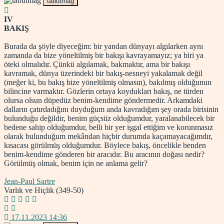
tabutmag
IV
BAKIŞ
Burada da şöyle diyeceğim: bir yandan dünyayı algılarken aynı
zamanda da bize yöneltilmiş bir bakışı kavrayamayız; ya biri ya
öteki olmalıdır. Çünkü algılamak, bakmaktır, ama bir bakışı
kavramak, dünya üzerindeki bir bakış-nesneyi yakalamak değil
(meğer ki, bu bakış bize yöneltilmiş olmasın), bakılmış olduğunun
bilincine varmaktır. Gözlerin ortaya koydukları bakış, ne türden
olursa olsun düpedüz benim-kendime göndermedir. Arkamdaki
dalların çatırdadığını duyduğum anda kavradığım şey orada birisinin
bulunduğu değildir, benim güçsüz olduğumdur, yaralanabilecek bir
bedene sahip olduğumdur, belli bir yer işgal ettiğim ve korunmasız
olarak bulunduğum mekândan hiçbir durumda kaçamayacağımdır,
kısacası görülmüş olduğumdur. Böylece bakış, öncelikle benden
benim-kendime gönderen bir aracıdır. Bu aracının doğası nedir?
Görülmüş olmak, benim için ne anlama gelir?
Jean-Paul Sartre
Varlık ve Hiçlik (349-50)
17.11.2023 14:36