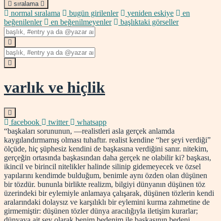
sıralama
normal sıralama
bugün girilenler
yeniden eskiye
en
beğenilenler
en beğenilmeyenler
başlıktaki görseller
varlık ve hiçlik
facebook
twitter
whatsapp
“başkaları sorununun, —realistleri asla gerçek anlamda
kaygılandırmamış olması tuhaftır. realist kendine “her şeyi verdiği”
ölçüde, hiç şüphesiz kendini de başkasına verdiğini sanır. nitekim,
gerçeğin ortasında başkasından daha gerçek ne olabilir ki? başkası,
ikincil ve birincil nitelikler halinde silinip gidemeyecek ve özsel
yapılarını kendimde bulduğum, benimle aynı özden olan düşünen
bir tözdür. bununla birlikte realizm, bilgiyi dünyanın düşünen töz
üzerindeki bir eylemiyle anlamaya çalışarak, düşünen tözlerin kendi
aralarındaki dolaysız ve karşılıklı bir eylemini kurma zahmetine de
girmemiştir: düşünen tözler dünya aracılığıyla iletişim kurarlar;
dünyaya ait şey olarak benim bedenim ile başkasının bedeni