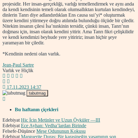
projesidir. Her insan-gerçekliği, varlığı temellendirmek ve aynı anda
da kendi kendisinin temeli olarak olumsallıktan kurtulan kendindeyi,
dinlerin Tanrı diye adlandırdıklan Ens causa sui’yi* oluşturmak
üzere kendini yitirmeye doğru atılımda bulunduğu ölçüde bir çiledir.
Nitekim insanın çilesi İsa’nınkinin tersidir, çünkü insan, Tanrı’nın
doğması için, insan olarak kendini yitirir. Ama Tanrı fikri çelişkilidir
ve kendi kendimizi beyhude yere yitiririz; insan hiçbir şeye
yaramayan bir çiledir.
*Kendinin nedeni olan varlık.
Jean-Paul Sartre
Varlık ve Hiçlik
17.11.2023 14:37
tabutmag
Bu haftanın çiçekleri
Edebiyat
Hiç İçin Metinler ve Uzun Öyküler —III
Edebiyat
Ece Ayhan: Vedha’lardan Birinde
Felsefe-Düşünce
Meşe Odununun Kokusu
Edebiyat
Marguerite Duras: Bir karasineğin yaşamının son