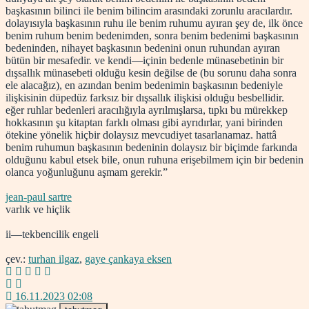
başkasının bilinci ile benim bilincim arasındaki zorunlu aracılardır.
dolayısıyla başkasının ruhu ile benim ruhumu ayıran şey de, ilk önce
benim ruhum benim bedenimden, sonra benim bedenimi başkasının
bedeninden, nihayet başkasının bedenini onun ruhundan ayıran
bütün bir mesafedir. ve kendi—içinin bedenle münasebetinin bir
dışsallık münasebeti olduğu kesin değilse de (bu sorunu daha sonra
ele alacağız), en azından benim bedenimin başkasının bedeniyle
ilişkisinin düpedüz farksız bir dışsallık ilişkisi olduğu besbellidir.
eğer ruhlar bedenleri aracılığıyla ayrılmışlarsa, tıpkı bu mürekkep
hokkasının şu kitaptan farklı olması gibi ayrıdırlar, yani birinden
ötekine yönelik hiçbir dolaysız mevcudiyet tasarlanamaz. hattâ
benim ruhumun başkasının bedeninin dolaysız bir biçimde farkında
olduğunu kabul etsek bile, onun ruhuna erişebilmem için bir bedenin
olanca yoğunluğunu aşmam gerekir.”
jean-paul sartre
varlık ve hiçlik
ii—tekbencilik engeli
çev.:
turhan ilgaz
,
gaye çankaya eksen
16.11.2023 02:08