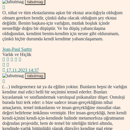
tabutmag
O, nihai ve tüm ekstazlarıma aşkın bir ekstaz aracılığıyla olduğum
olmam gereken bendir, çünkü daha olacak olduğum şey ekstaz
değildir. Benim başkası-için varlığım, mutlak boşluk içinde
nesnelliğe doğru bir düşüştür. Ve bu düşüş yabancılaşma
olduğundan, kendimi benim-kendim için nesne gibi olduramam,
çünkü hiçbir durumda kendi kendime yabancılaşamam.
Jean-Paul Sartre
Varlık ve Hiçlik
17.11.2023 14:37
tabutmag
(…) indirgenemez tat ya da eğilim yoktur. Bunların hepsi de varlığın
kendine mal edici belli bir seçimini temsil ederler. Bunları
kıyaslamak ve sınıflandırmak varoluşsal psikanalize düşer. Ontoloji
burada bizi terk eder: o bize sadece insan-gerçekliğinin nihai
amaçlarını, temel imkanlarını ve insan-gerçekliğine musallat olan
değeri belirleme imkânını vermiştir. Her insan-gerçekliği, hem kendi
kendi-içinini kendi-için-kendinde halinde metamorfoza uğratmanın
doğrudan projesidir, hem de temel bir niteliğin türleri altında,
kendinde-varlık bütünlüğü olarak dünyâyı kendine mal etme