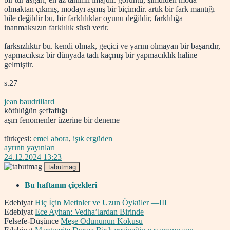
olmaktan çıkmış, modayı aşmış bir biçimdir. artık bir fark mantığı
bile değildir bu, bir farklılıklar oyunu değildir, farklılığa
inanmaksızın farklılık süsü verir.
farksızlıktır bu. kendi olmak, geçici ve yarını olmayan bir başarıdır,
yapmacıksız bir dünyada tadı kaçmış bir yapmacıklık haline
gelmiştir.
s.27—
jean baudrillard
kötülüğün şeffaflığı
aşırı fenomenler üzerine bir deneme
türkçesi:
emel abora
,
işık ergüden
ayrıntı yayınları
24.12.2024 13:23
tabutmag
Bu haftanın çiçekleri
Edebiyat
Hiç İçin Metinler ve Uzun Öyküler —III
Edebiyat
Ece Ayhan: Vedha’lardan Birinde
Felsefe-Düşünce
Meşe Odununun Kokusu