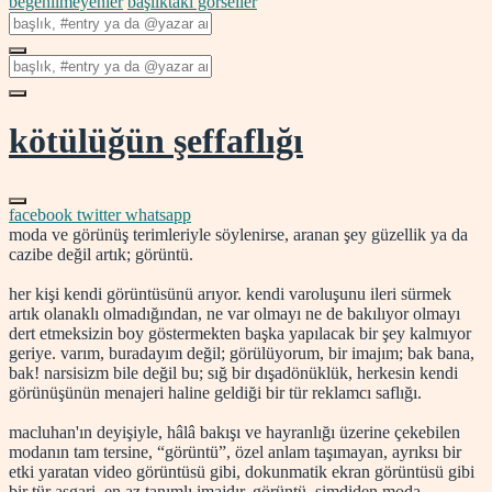
beğenilmeyenler
başlıktaki görseller
kötülüğün şeffaflığı
facebook
twitter
whatsapp
moda ve görünüş terimleriyle söylenirse, aranan şey güzellik ya da
cazibe değil artık; görüntü.
her kişi kendi görüntüsünü arıyor. kendi varoluşunu ileri sürmek
artık olanaklı olmadığından, ne var olmayı ne de bakılıyor olmayı
dert etmeksizin boy göstermekten başka yapılacak bir şey kalmıyor
geriye. varım, buradayım değil; görülüyorum, bir imajım; bak bana,
bak! narsisizm bile değil bu; sığ bir dışadönüklük, herkesin kendi
görünüşünün menajeri haline geldiği bir tür reklamcı saflığı.
macluhan'ın deyişiyle, hâlâ bakışı ve hayranlığı üzerine çekebilen
modanın tam tersine, “görüntü”, özel anlam taşımayan, ayrıksı bir
etki yaratan video görüntüsü gibi, dokunmatik ekran görüntüsü gibi
bir tür asgari, en az tanımlı imajdır. görüntü, şimdiden moda