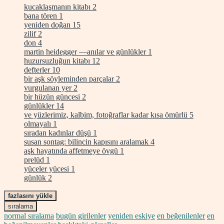
kucaklaşmanın kitabı
2
bana tören
1
yeniden doğan
15
zilif
2
don
4
martin heidegger —anılar ve günlükler
1
huzursuzluğun kitabı
12
defterler
10
bir aşk söyleminden parçalar
2
vurgulanan yer
2
bir hüzün güncesi
2
günlükler
14
ve yüzlerimiz, kalbim, fotoğraflar kadar kısa ömürlü
5
olmayalı
1
sıradan kadınlar düşü
1
susan sontag: bilincin kapısını aralamak
4
aşk hayatında affetmeye övgü
1
prelüd
1
yüceler yücesi
1
günlük
2
fazlasını yükle
sıralama
normal sıralama
bugün girilenler
yeniden eskiye
en beğenilenler
en