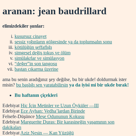
aranan: jean baudrillard
elimizdekiler şunlar:
kusursuz cinayet
sessiz yığınların gölgesinde ya da toplumsalın sonu
kötülüğün şeffaflığı
simgesel değiş tokuş ve ölüm
simülakrlar ve simülasyon
“değer”in son tangosu
baştan çıkarma üzerine
ama bu senin aradığınız şey değilse, bu bir ukde! doldurmak ister
misin?
bu başlığı sen yaratabilirsin
ya da iyisi mi bir ukde bırak!
Bu haftanın çiçekleri
Edebiyat
Hiç İçin Metinler ve Uzun Öyküler —III
Edebiyat
Ece Ayhan: Vedha’lardan Birinde
Felsefe-Düşünce
Meşe Odununun Kokusu
Edebiyat
Marguerite Duras: Bir karasineğin yaşamının son
dakikaları
Edebiyat
Aziz Nesin — Kan Yüzüğü