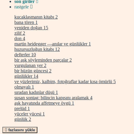
son giriler
rastgele
kucaklaşmanın kitabı
2
bana tören
1
yeniden doğan
15
zilif
2
don
4
martin heidegger —anılar ve günlükler
1
huzursuzluğun kitabı
12
defterler
10
bir aşk söyleminden parçalar
2
vurgulanan yer
2
bir hüzün güncesi
2
günlükler
14
ve yüzlerimiz, kalbim, fotoğraflar kadar kısa ömürlü
5
olmayalı
1
sıradan kadınlar düşü
1
susan sontag: bilincin kapısını aralamak
4
aşk hayatında affetmeye övgü
1
prelüd
1
yüceler yücesi
1
günlük
2
fazlasını yükle