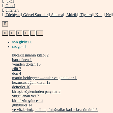
ukde
Genel
diğerleri
Edebiyat
Görsel Sanatlar
Sinema
Müzik
Tiyatro
Kim
Ne
son giriler
rastgele
kucaklaşmanın kitabı
2
bana tören
1
yeniden doğan
15
zilif
2
don
4
martin heidegger —anılar ve günlükler
1
huzursuzluğun kitabı
12
defterler
10
bir aşk söyleminden parçalar
2
vurgulanan yer
2
bir hüzün güncesi
2
günlükler
14
ve yüzlerimiz, kalbim, fotoğraflar kadar kısa ömürlü
5