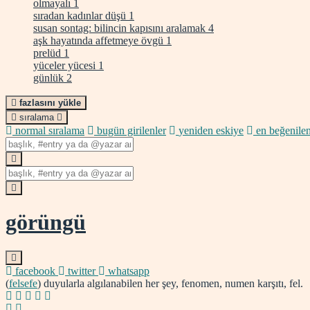
olmayalı
1
sıradan kadınlar düşü
1
susan sontag: bilincin kapısını aralamak
4
aşk hayatında affetmeye övgü
1
prelüd
1
yüceler yücesi
1
günlük
2
fazlasını yükle
sıralama
normal sıralama
bugün girilenler
yeniden eskiye
en beğenilen
görüngü
facebook
twitter
whatsapp
(
felsefe
) duyularla algılanabilen her şey, fenomen, numen karşıtı, fel.