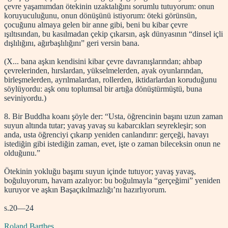
çevre yaşamımdan ötekinin uzaktalığını sorumlu tutuyorum: onun
koruyuculuğunu, onun dönüşünü istiyorum: öteki görünsün,
çocuğunu almaya gelen bir anne gibi, beni bu kibar çevre
ışıltısından, bu kasılmadan çekip çıkarsın, aşk dünyasının “dinsel içli
dışlılığını, ağırbaşlılığını” geri versin bana.
(X... bana aşkın kendisini kibar çevre davranışlarından; ahbap
çevrelerinden, hırslardan, yükselmelerden, ayak oyunlarından,
birleşmelerden, ayrılmalardan, rollerden, iktidarlardan koruduğunu
söylüyordu: aşk onu toplumsal bir artığa dönüştürmüştü, buna
seviniyordu.)
8. Bir Buddha koanı şöyle der: “Usta, öğrencinin başını uzun zaman
suyun altında tutar; yavaş yavaş su kabarcıkları seyrekleşir; son
anda, usta öğrenciyi çıkarıp yeniden canlandırır: gerçeği, havayı
istediğin gibi istediğin zaman, evet, işte o zaman bileceksin onun ne
olduğunu.”
Ötekinin yokluğu başımı suyun içinde tutuyor; yavaş yavaş,
boğuluyorum, havam azalıyor: bu boğulmayla “gerçeğimi” yeniden
kuruyor ve aşkın Başaçıkılmazlığı’nı hazırlıyorum.
s.20—24
Roland Barthes