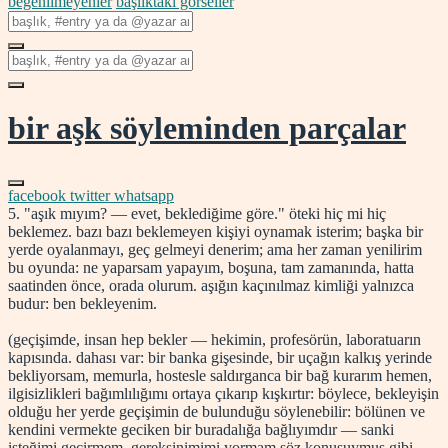
beğenilmeyenler
başlıktaki görseller
bir aşk söyleminden parçalar
facebook
twitter
whatsapp
5. "aşık mıyım? — evet, beklediğime göre." öteki hiç mi hiç
beklemez. bazı bazı beklemeyen kişiyi oynamak isterim; başka bir
yerde oyalanmayı, geç gelmeyi denerim; ama her za­man yenilirim
bu oyunda: ne yaparsam yapayım, boşuna, tam zamanında, hatta
saatinden önce, orada olurum. aşığın kaçınılmaz kimliği yalnızca
budur: ben bekleyenim.
(geçişimde, insan hep bekler — hekimin, profesörün, laboratuarın
kapısında. dahası var: bir banka gişesinde, bir uçağın kalkış yerinde
bekliyorsam, memurla, hostesle saldırganca bir bağ kurarım hemen,
ilgisizlikleri bağımlılığımı ortaya çıkarıp kışkırtır: böylece, bekleyişin
olduğu her yerde geçişimin de bulunduğu söylenebilir: bölünen ve
kendini vermekte geciken bir buradalığa bağlıyımdır — sanki
isteğimi geçirmem, gereksinimimi yormam söz konusuymuş gibi.