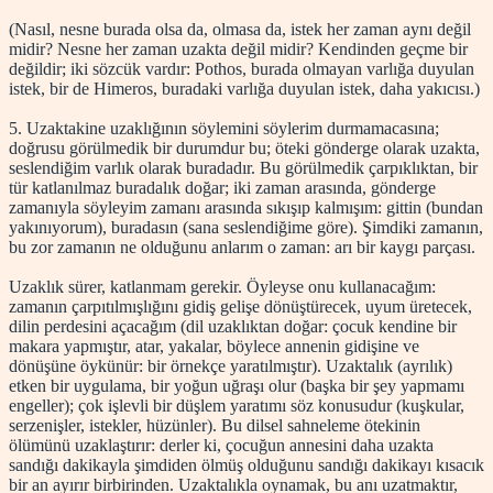
(Nasıl, nesne burada olsa da, olmasa da, istek her zaman aynı değil
midir? Nesne her zaman uzakta değil midir? Kendinden geçme bir
değildir; iki sözcük vardır: Pothos, burada olmayan varlığa duyulan
istek, bir de Himeros, buradaki varlığa duyulan istek, daha yakıcısı.)
5. Uzaktakine uzaklığının söylemini söylerim durmamacasına;
doğrusu görülmedik bir durumdur bu; öteki gönderge olarak uzakta,
seslendiğim varlık olarak buradadır. Bu görülmedik çarpıklıktan, bir
tür katlanılmaz buradalık doğar; iki zaman arasında, gönderge
zamanıyla söyleyim zamanı arasında sıkışıp kalmışım: gittin (bundan
yakınıyorum), buradasın (sana seslendiğime göre). Şimdiki zamanın,
bu zor zamanın ne olduğunu anlarım o zaman: arı bir kaygı parçası.
Uzaklık sürer, katlanmam gerekir. Öyleyse onu kullanacağım:
zamanın çarpıtılmışlığını gidiş gelişe dönüştürecek, uyum üretecek,
dilin perdesini açacağım (dil uzaklıktan doğar: çocuk kendine bir
makara yapmıştır, atar, yakalar, böylece annenin gidişine ve
dönüşüne öykünür: bir örnekçe yaratılmıştır). Uzaktalık (ayrılık)
etken bir uygulama, bir yoğun uğraşı olur (başka bir şey yapmamı
engeller); çok işlevli bir düşlem yaratımı söz konusudur (kuşkular,
serzenişler, istekler, hüzünler). Bu dilsel sahneleme ötekinin
ölümünü uzaklaştırır: derler ki, çocuğun annesini daha uzakta
sandığı dakikayla şimdiden ölmüş olduğunu sandığı dakikayı kısacık
bir an ayırır birbirinden. Uzaktalıkla oynamak, bu anı uzatmaktır,