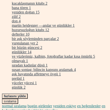
kucaklaşmanın kitabı
2
bana tören
1
yeniden doğan
15
zilif
2
don
4
martin heidegger —anılar ve günlükler
1
huzursuzluğun kitabı
12
defterler
10
bir aşk söyleminden parçalar
2
vurgulanan yer
2
bir hüzün güncesi
2
günlükler
14
ve yüzlerimiz, kalbim, fotoğraflar kadar kısa ömürlü
5
olmayalı
1
sıradan kadınlar düşü
1
susan sontag: bilincin kapısını aralamak
4
aşk hayatında affetmeye övgü
1
prelüd
1
yüceler yücesi
1
günlük
2
fazlasını yükle
sıralama
normal sıralama
bugün girilenler
yeniden eskiye
en beğenilenler
en