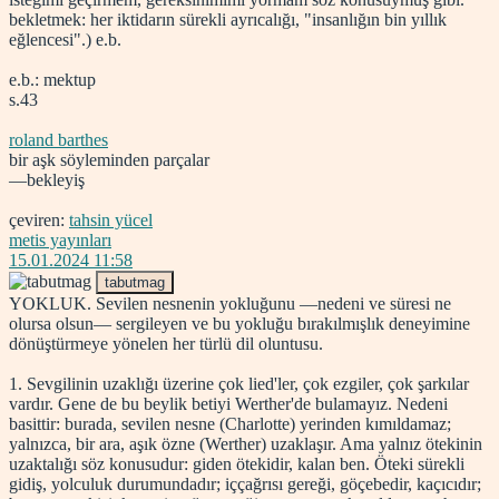
bekletmek: her iktidarın sürekli ayrıcalığı, "insanlığın bin yıllık
eğlencesi".) e.b.
e.b.: mektup
s.43
roland barthes
bir aşk söyleminden parçalar
—bekleyiş
çeviren:
tahsin yücel
metis yayınları
15.01.2024 11:58
tabutmag
YOKLUK. Sevilen nesnenin yokluğunu —nedeni ve süresi ne
olursa olsun— sergileyen ve bu yokluğu bırakılmışlık deneyimine
dönüştürmeye yönelen her türlü dil oluntusu.
1. Sevgilinin uzaklığı üzerine çok lied'ler, çok ezgiler, çok şarkılar
vardır. Gene de bu beylik betiyi Werther'de bulamayız. Nedeni
basittir: burada, sevilen nesne (Charlotte) yerinden kımıldamaz;
yalnızca, bir ara, aşık özne (Werther) uzaklaşır. Ama yalnız ötekinin
uzaktalığı söz konusudur: giden ötekidir, kalan ben. Öteki sürekli
gidiş, yolculuk durumundadır; iççağrısı gereği, göçebedir, kaçıcıdır;