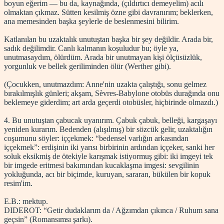
boyun eğerim — bu da, kaynağında, (çıldırtıcı demeyelim) acılı
olmaktan çıkmaz. Sütten kesilmiş özne gibi davranırım; beklerken,
ana memesinden başka şeylerle de beslenmesini bilirim.
Katlanılan bu uzaktalık unutuştan başka bir şey değildir. Arada bir,
sadık değilimdir. Canlı kalmanın koşuludur bu; öyle ya,
unutmasaydım, ölürdüm. Arada bir unutmayan kişi ölçüsüzlük,
yorgunluk ve bellek geriliminden ölür (Werther gibi).
(Çocukken, unutmazdım: Anne'nin uzakta çalıştığı, sonu gelmez
bırakılmışlık günleri; akşam, Sèvres-Babylone otobüs durağında onu
beklemeye giderdim; art arda geçerdi otobüsler, hiçbirinde olmazdı.)
4. Bu unutuştan çabucak uyanırım. Çabuk çabuk, belleği, kargaşayı
yeniden kurarım. Bedenden (alışılmış) bir sözcük gelir, uzaktalığın
coşumunu söyler: iççekmek: “bedensel varlığın arkasından
iççekmek”: erdişinin iki yarısı birbirinin ardından iççeker, sanki her
soluk eksikmiş de ötekiyle karışmak istiyormuş gibi: iki imgeyi tek
bir imgede eritmesi bakımından kucaklaşma imgesi: sevgilinin
yokluğunda, acı bir biçimde, kuruyan, sararan, bükülen bir kopuk
resim'im.
E.B.: mektup.
DIDEROT: “Getir dudaklarım da / Ağzımdan çıkınca / Ruhum sana
geçsin” (Romansımsı şarkı).