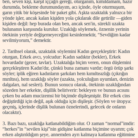
ben, seven kişi, karşıt iççağrı gereği, oturganım, kımıldamam, hazır
durumda, bekleme durumundayım, acı içinde, öyle oturmuşum,
garın yitik bir köşesinde bir paket gibi. Aşkta uzaktalık yalnızca bir
yönde işler, ancak kalan kişiden yola çıkılarak dile getirilir —giden
kişiden değil: hep burada olan ben, ancak sen'in, sürekli uzakta
bulunanın karşısında kurulur. Uzaklığı söylemek, öznenin yerinin
ötekinin yeriyle değişemeyeceğini kesinlemektir, “Sevdiğim kadar
sevilmiyorum,” demektir.
2. Tarihsel olarak, uzaktalık söylemini Kadın gerçekleştirir: Kadın
oturgan, Erkek avcı, yolcudur: Kadın sadıktır (bekler), Erkek
hovardadır (gezer, tavlar). Uzaktalığa biçim veren, onun düşlemini
gerçekleştiren Kadın'dır, çünkü buna zamanı vardır; örgü örüp şarkı
söyler; iplik eğiren kadınların şarkıları hem kımıltısızlığı (çıkrığın
mırıltısı), hem uzaklığı söyler (uzakta, yolculuğun uyumları, denizin
dalgaları, nal sesleri). Bunun sonucu olarak, ötekinin uzaklığından
sözeden her erkekte, dişillik beliriverir: bekleyen ve bunun acısını
çeken bu adam mucizemsi bir biçimde dişileşmiştir. Bir erkek cins
değiştirdiği için değil, aşık olduğu için dişileşir. (Söylen ve ütopya:
geçmiş, içlerinde dişilik bulunan öznelerindi, gelecek de onların
olacaktır).
3. Bazı bazı, uzaklığa katlanabildiğim olur. O zaman “normal”imdir:
“herkes”in “sevilen kişi”nin gidişine katlanma biçimine uyarım; çok
erken alıştırıldığım şeye, annemden ayrı kalmaya katlanma eğitimine