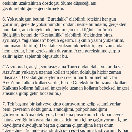
ötekinin uzaktalıktan dosdoğru ölüme düşeceği anı
geciktirebildiğince geciktirmektir.
6. Yoksunluğun betimi “Buradalık” olabilirdi (ötekini her gün
görürüm, gene de yoksunumdur ondan: nesne buradadır, gerçekten
buradadır, ama imgelemde, benim için eksikliğini sürdürür).
İğdişliğin betimi de “Kesintililik” olabilirdi (ötekinden biraz
ayrılmaya “ağlamadan” boyun eğerim, ilişkinin yasını yüklenirim,
unutmasını bilirim). Uzaktalık yoksunluk betisidir; aynı zamanda
hem arzular, hem gereksinim duyarım. Arzu gereksinime çarpıp
ezilir: aşkın saplantılı olgusudur bu.
(“Arzu orada, ateşli, sonrasız; ama Tanrı ondan daha yukarıda ve
Arzu’nun yukarıya uzanan kolları tapılan doluluğa hiçbir zaman
ulaşmaz.” Uzaktalığın söylemi iki resim-harfli bir metindir: bir
Arzu’nun kalkan kolları vardır, bir de Gereksinim’in uzanan kolları.
Kalkmış kolların fallussal imgesiyle uzanan kolların bebeksel imgesi
arasında gidip gelir, bocalarım.)
7. Tek başıma bir kahveye girip oturuyorum; gelip selamlıyorlar
beni; çevremin dolduğunu, arandığımı, pohpohlandığımı
görüyorum. Ama öteki yok; beni bana pusu kuran bu kibar çevre
hatırseverliğinin kıyısında tutması için onu içime çağırıyorum. İçine
kaydığımı duyduğum baştan çıkarma çılgınlığına karşı onun
“gerçeğine” (içimde uyandırdığı gerçeğe) sığınmak istiyorum. Kibar