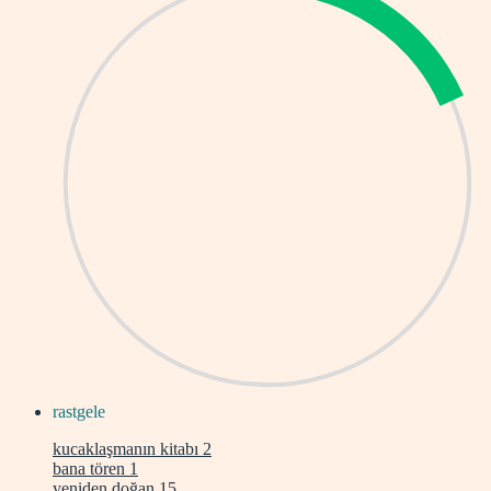
rastgele
kucaklaşmanın kitabı
2
bana tören
1
yeniden doğan
15