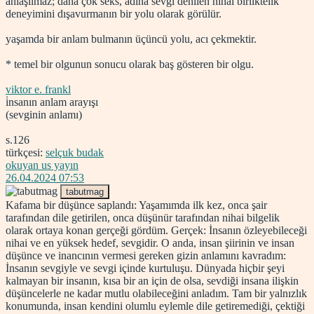
anlaşılmaz; daha çok seks, adına sevgi denilen nihai birliktelik
deneyimini dışavurmanın bir yolu olarak görülür.
yaşamda bir anlam bulmanın üçüncü yolu, acı çekmektir.
* temel bir olgunun sonucu olarak baş gösteren bir olgu.
viktor e. frankl
i̇nsanın anlam arayışı
(sevginin anlamı)
s.126
türkçesi:
selçuk budak
okuyan us yayın
26.04.2024 07:53
tabutmag
Kafama bir düşünce saplandı: Yaşamımda ilk kez, onca şair
tarafından dile getirilen, onca düşünür tarafından nihai bilgelik
olarak ortaya konan gerçeği gördüm. Gerçek: İnsanın özleyebileceği
nihai ve en yüksek hedef, sevgidir. O anda, insan şiirinin ve insan
düşünce ve inancının vermesi gereken gizin anlamını kavradım:
İnsanın sevgiyle ve sevgi içinde kurtuluşu. Dünyada hiçbir şeyi
kalmayan bir insanın, kısa bir an için de olsa, sevdiği insana ilişkin
düşüncelerle ne kadar mutlu olabileceğini anladım. Tam bir yalnızlık
konumunda, insan kendini olumlu eylemle dile getiremediği, çektiği