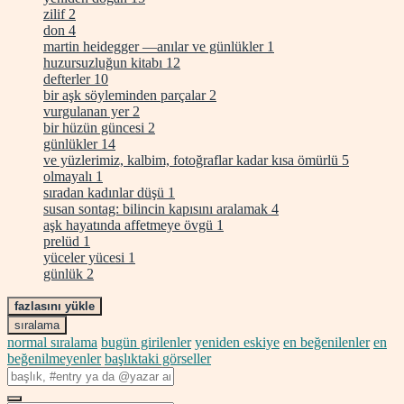
zilif
2
don
4
martin heidegger —anılar ve günlükler
1
huzursuzluğun kitabı
12
defterler
10
bir aşk söyleminden parçalar
2
vurgulanan yer
2
bir hüzün güncesi
2
günlükler
14
ve yüzlerimiz, kalbim, fotoğraflar kadar kısa ömürlü
5
olmayalı
1
sıradan kadınlar düşü
1
susan sontag: bilincin kapısını aralamak
4
aşk hayatında affetmeye övgü
1
prelüd
1
yüceler yücesi
1
günlük
2
fazlasını yükle
sıralama
normal sıralama
bugün girilenler
yeniden eskiye
en beğenilenler
en
beğenilmeyenler
başlıktaki görseller