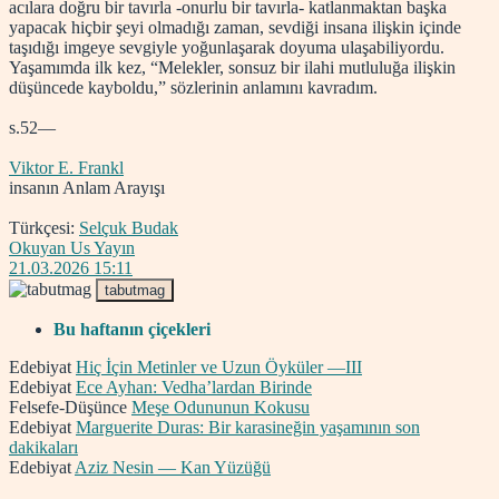
acılara doğru bir tavırla -onurlu bir tavırla- katlanmaktan başka
yapacak hiçbir şeyi olmadığı zaman, sevdiği insana ilişkin içinde
taşıdığı imgeye sevgiyle yoğunlaşarak doyuma ulaşabiliyordu.
Yaşamımda ilk kez, “Melekler, sonsuz bir ilahi mutluluğa ilişkin
düşüncede kayboldu,” sözlerinin anlamını kavradım.
s.52—
Viktor E. Frankl
insanın Anlam Arayışı
Türkçesi:
Selçuk Budak
Okuyan Us Yayın
21.03.2026 15:11
tabutmag
Bu haftanın çiçekleri
Edebiyat
Hiç İçin Metinler ve Uzun Öyküler —III
Edebiyat
Ece Ayhan: Vedha’lardan Birinde
Felsefe-Düşünce
Meşe Odununun Kokusu
Edebiyat
Marguerite Duras: Bir karasineğin yaşamının son
dakikaları
Edebiyat
Aziz Nesin — Kan Yüzüğü