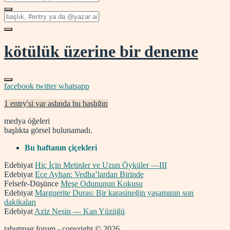
kötülük üzerine bir deneme
facebook
twitter
whatsapp
1 entry'si var aslında bu başlığın
medya öğeleri
başlıkta görsel bulunamadı.
Bu haftanın çiçekleri
Edebiyat
Hiç İçin Metinler ve Uzun Öyküler —III
Edebiyat
Ece Ayhan: Vedha’lardan Birinde
Felsefe-Düşünce
Meşe Odununun Kokusu
Edebiyat
Marguerite Duras: Bir karasineğin yaşamının son
dakikaları
Edebiyat
Aziz Nesin — Kan Yüzüğü
tabutmag forum - copyright © 2026