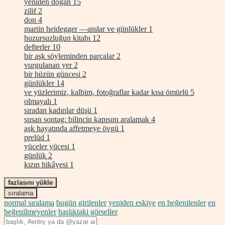
yeniden doğan
15
zilif
2
don
4
martin heidegger —anılar ve günlükler
1
huzursuzluğun kitabı
12
defterler
10
bir aşk söyleminden parçalar
2
vurgulanan yer
2
bir hüzün güncesi
2
günlükler
14
ve yüzlerimiz, kalbim, fotoğraflar kadar kısa ömürlü
5
olmayalı
1
sıradan kadınlar düşü
1
susan sontag: bilincin kapısını aralamak
4
aşk hayatında affetmeye övgü
1
prelüd
1
yüceler yücesi
1
günlük
2
kızın hikâyesi
1
fazlasını yükle
sıralama
normal sıralama
bugün girilenler
yeniden eskiye
en beğenilenler
en
beğenilmeyenler
başlıktaki görseller