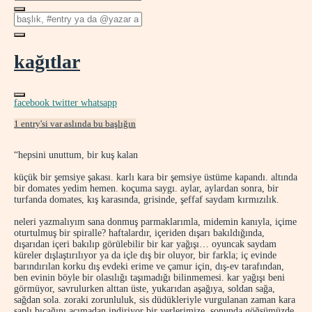
kağıtlar
facebook
twitter
whatsapp
1 entry'si var aslında bu başlığın
“hepsini unuttum, bir kuş kalan
küçük bir şemsiye şakası. karlı kara bir şemsiye üstüme kapandı. altında
bir domates yedim hemen. koçuma saygı. aylar, aylardan sonra, bir
turfanda domates, kış karasında, grisinde, şeffaf saydam kırmızılık.
neleri yazmalıyım sana donmuş parmaklarımla, midemin kanıyla, içime
oturtulmuş bir spiralle? haftalardır, içeriden dışarı bakıldığında,
dışarıdan içeri bakılıp görülebilir bir kar yağışı… oyuncak saydam
küreler dışlaştırılıyor ya da içle dış bir oluyor, bir farkla; iç evinde
barındırılan korku dış evdeki erime ve çamur için, dış-ev tarafından,
ben evinin böyle bir olasılığı taşımadığı bilinmemesi. kar yağışı beni
görmüyor, savrulurken alttan üste, yukarıdan aşağıya, soldan sağa,
sağdan sola. zoraki zorunluluk, sis düdükleriyle vurgulanan zaman kara
saplı bıçağını acımadan indiriyor bir yerlerimize. sonunda göğsümüzde