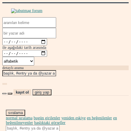
ile aşağıdaki tarih arasında
detaylı arama
kayıt ol
giriş yap
sıralama
normal sıralama
bugün girilenler
yeniden eskiye
en beğenilenler
en
beğenilmeyenler
başlıktaki görseller