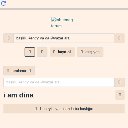
kayıt ol
giriş yap
sıralama
i am dina
1 entry'si var aslında bu başlığın