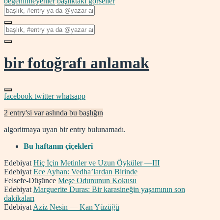
beğenilmeyenler
başlıktaki görseller
bir fotoğrafı anlamak
facebook
twitter
whatsapp
2 entry'si var aslında bu başlığın
algoritmaya uyan bir entry bulunamadı.
Bu haftanın çiçekleri
Edebiyat
Hiç İçin Metinler ve Uzun Öyküler —III
Edebiyat
Ece Ayhan: Vedha’lardan Birinde
Felsefe-Düşünce
Meşe Odununun Kokusu
Edebiyat
Marguerite Duras: Bir karasineğin yaşamının son
dakikaları
Edebiyat
Aziz Nesin — Kan Yüzüğü