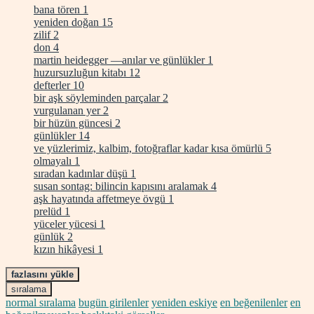
bana tören
1
yeniden doğan
15
zilif
2
don
4
martin heidegger —anılar ve günlükler
1
huzursuzluğun kitabı
12
defterler
10
bir aşk söyleminden parçalar
2
vurgulanan yer
2
bir hüzün güncesi
2
günlükler
14
ve yüzlerimiz, kalbim, fotoğraflar kadar kısa ömürlü
5
olmayalı
1
sıradan kadınlar düşü
1
susan sontag: bilincin kapısını aralamak
4
aşk hayatında affetmeye övgü
1
prelüd
1
yüceler yücesi
1
günlük
2
kızın hikâyesi
1
fazlasını yükle
sıralama
normal sıralama
bugün girilenler
yeniden eskiye
en beğenilenler
en