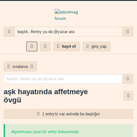
kayıt ol
giriş yap
sıralama
aşk hayatında affetmeye
övgü
1 entry'si var aslında bu başlığın
algoritmaya uyan bir entry bulunamadı.