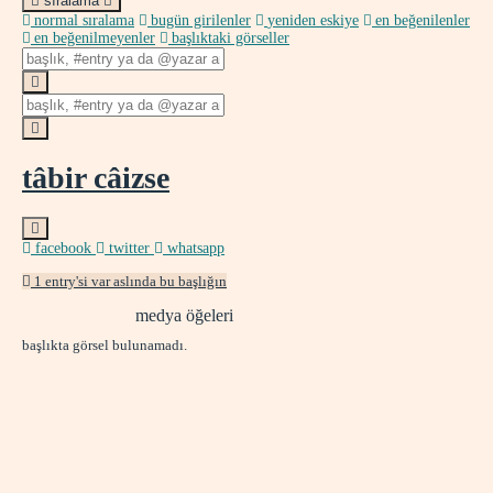
sıralama
normal sıralama
bugün girilenler
yeniden eskiye
en beğenilenler
en beğenilmeyenler
başlıktaki görseller
tâbir câizse
facebook
twitter
whatsapp
1 entry'si var aslında bu başlığın
medya öğeleri
başlıkta görsel bulunamadı.