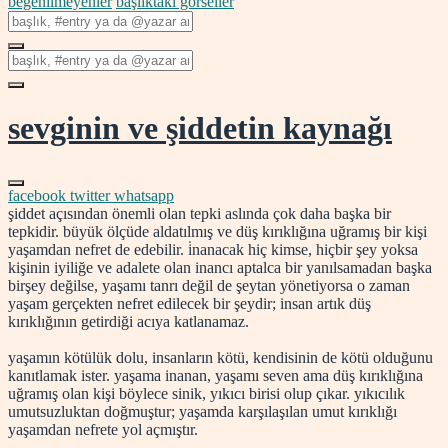
beğenilmeyenler
başlıktaki görseller
sevginin ve şiddetin kaynağı
facebook
twitter
whatsapp
şiddet açısından önemli olan tepki aslında çok daha başka bir
tepkidir. büyük ölçüde aldatılmış ve düş kırıklığına uğramış bir kişi
yaşamdan nefret de edebilir. i̇nanacak hiç kimse, hiçbir şey yoksa
kişinin iyiliğe ve adalete olan inancı aptalca bir yanılsamadan başka
birşey değilse, yaşamı tanrı değil de şeytan yönetiyorsa o zaman
yaşam gerçekten nefret edilecek bir şeydir; insan artık düş
kırıklığının getirdiği acıya katlanamaz.
yaşamın kötülük dolu, insanların kötü, kendisinin de kötü olduğunu
kanıtlamak ister. yaşama inanan, yaşamı seven ama düş kırıklığına
uğramış olan kişi böylece sinik, yıkıcı birisi olup çıkar. yıkıcılık
umutsuzluktan doğmuştur; yaşamda karşılaşılan umut kırıklığı
yaşamdan nefrete yol açmıştır.