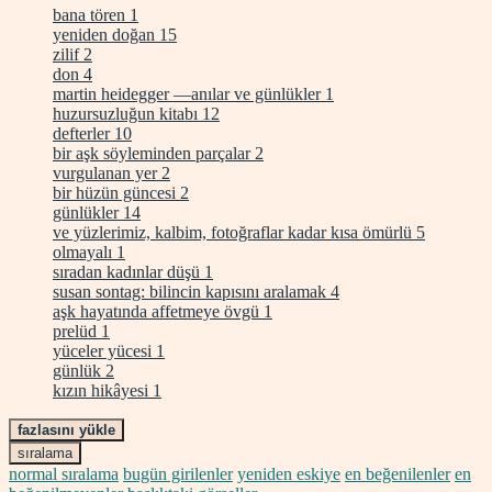
bana tören
1
yeniden doğan
15
zilif
2
don
4
martin heidegger —anılar ve günlükler
1
huzursuzluğun kitabı
12
defterler
10
bir aşk söyleminden parçalar
2
vurgulanan yer
2
bir hüzün güncesi
2
günlükler
14
ve yüzlerimiz, kalbim, fotoğraflar kadar kısa ömürlü
5
olmayalı
1
sıradan kadınlar düşü
1
susan sontag: bilincin kapısını aralamak
4
aşk hayatında affetmeye övgü
1
prelüd
1
yüceler yücesi
1
günlük
2
kızın hikâyesi
1
fazlasını yükle
sıralama
normal sıralama
bugün girilenler
yeniden eskiye
en beğenilenler
en