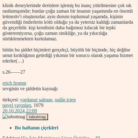
klinik deneylerimde derinlere işlemiş bu inanç yitirilmesine çok sık
rastlamışımdır; bunlar çoğu zaman bir insanın yaşamında en önemli
leitmotiv'i oluştururlar. aynı durum toplumsal yaşamda, kişinin
güvendiği önderlerin kötü olduğu ya da yetersiz kaldığı zamanlarda
da geçerlidir. kişi kendisini daha bağımsız kılacak bir tepki
gösteremiyorsa, çoğu zaman sinikliğe, ya da yıkıcılığa
sürüklenmekten kurtulamaz.
bütün bu şiddet biçimleri gerçekçi, büyülü bir biçimde, hiç değilse
umut kırıklığının getirdiği yıkımın bir sonucu olarak yaşama hizmet
ederler(…)
s.26——27
erich fromm
sevginin ve şiddetin kaynağı
türkçesi:
yurdanur salman
,
nalân içten
payel yayınları
, 1979
20.10.2024 22:09
tabutmag
Bu haftanın çiçekleri