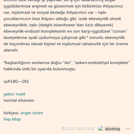
içgüdülerimize erişmek ve güvenmek için birbirimize ihtiyacımız
var, toplumsal ve sosyal desteğe ihtiyacımız var – tıpkı
çocuklarımızın bize ihtiyacı olduğu gibi. i̇zole ebeveynlik stresli
ebeveynliktir, tıpkı (dwight eisenhower’dan özür dileyerek)
ebeveynlik-endüstri kompleksinin en son karşı-içgüdüsel “uzman”
tavsiyelerine ayak uydurmaya çalışmak gibi.* sorunlu ebeveynlik
de kaçınılmaz olarak kişisel ve toplumsal rahatsızlık için bir üreme
alanıdır.
*başkanlığının sonlarına doğru “ike”, “askeri-endüstriyel kompleks”
hakkında ünlü bir uyarıda bulunmuştu.
syf•180—181
gabor maté
normal efsanesi
türkçesi:
engin süren
hep kitap
23.07.2025 13:05
tabutmag