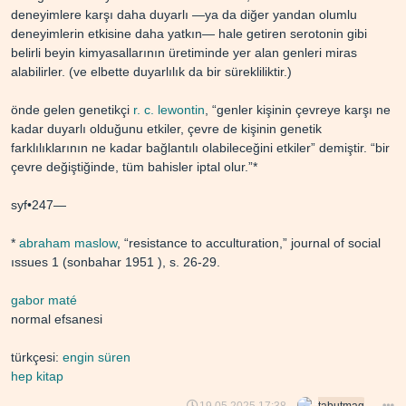
deneyimlere karşı daha duyarlı —ya da diğer yandan olumlu
deneyimlerin etkisine daha yatkın— hale getiren serotonin gibi
belirli beyin kimyasallarının üretiminde yer alan genleri miras
alabilirler. (ve elbette duyarlılık da bir sürekliliktir.)
önde gelen genetikçi
r. c. lewontin
, “genler kişinin çevreye karşı ne
kadar duyarlı olduğunu etkiler, çevre de kişinin genetik
farklılıklarının ne kadar bağlantılı olabileceğini etkiler” demiştir. “bir
çevre değiştiğinde, tüm bahisler iptal olur.”*
syf•247—
*
abraham maslow
, “resistance to acculturation,” journal of social
issues 1 (sonbahar 1951 ), s. 26-29.
gabor maté
normal efsanesi
türkçesi:
engin süren
hep kitap
19.05.2025 17:38
tabutmag