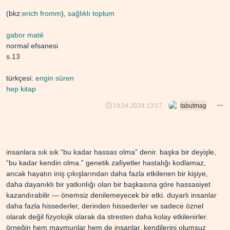
(bkz:
erich fromm
),
sağlıklı toplum
gabor maté
normal efsanesi
s.13
türkçesi:
engin süren
hep kitap
19.04.2024 13:57
tabutmag
i̇nsanlara sık sık “bu kadar hassas olma” denir. başka bir deyişle,
“bu kadar kendin olma.” genetik zafiyetler hastalığı kodlamaz,
ancak hayatın iniş çıkışlarından daha fazla etkilenen bir kişiye,
daha dayanıklı bir yatkınlığı olan bir başkasına göre hassasiyet
kazandırabilir — önemsiz denilemeyecek bir etki. duyarlı insanlar
daha fazla hissederler, derinden hissederler ve sadece öznel
olarak değil fizyolojik olarak da stresten daha kolay etkilenirler.
örneğin hem maymunlar hem de insanlar, kendilerini olumsuz