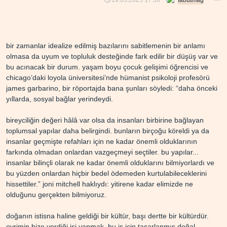
bir zamanlar idealize edilmiş bazılarını sabitlemenin bir anlamı
olmasa da uyum ve topluluk desteğinde fark edilir bir düşüş var ve
bu acınacak bir durum. yaşam boyu çocuk gelişimi öğrencisi ve
chicago’daki loyola üniversitesi’nde hümanist psikoloji profesörü
james garbarino, bir röportajda bana şunları söyledi: “daha önceki
yıllarda, sosyal bağlar yerindeydi.
bireyciliğin değeri hâlâ var olsa da insanları birbirine bağlayan
toplumsal yapılar daha belirgindi. bunların birçoğu köreldi ya da
insanlar geçmişte refahları için ne kadar önemli olduklarının
farkında olmadan onlardan vazgeçmeyi seçtiler. bu yapılar...
insanlar bilinçli olarak ne kadar önemli olduklarını bilmiyorlardı ve
bu yüzden onlardan hiçbir bedel ödemeden kurtulabileceklerini
hissettiler.” joni mitchell haklıydı: yitirene kadar elimizde ne
olduğunu gerçekten bilmiyoruz.
doğanın istisna haline geldiği bir kültür, başı dertte bir kültürdür.
evrimin bize verdiği işi yapmak, bu iş için tasarlanmış doğal