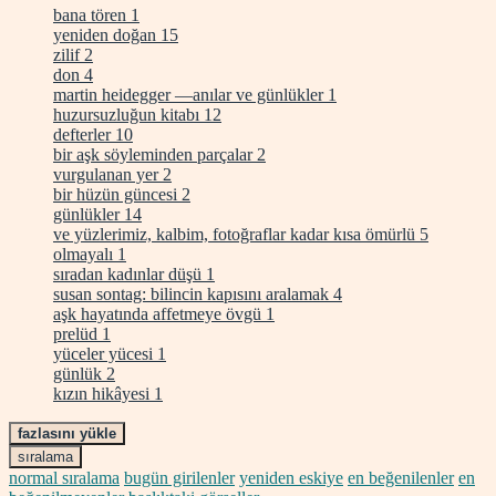
bana tören
1
yeniden doğan
15
zilif
2
don
4
martin heidegger —anılar ve günlükler
1
huzursuzluğun kitabı
12
defterler
10
bir aşk söyleminden parçalar
2
vurgulanan yer
2
bir hüzün güncesi
2
günlükler
14
ve yüzlerimiz, kalbim, fotoğraflar kadar kısa ömürlü
5
olmayalı
1
sıradan kadınlar düşü
1
susan sontag: bilincin kapısını aralamak
4
aşk hayatında affetmeye övgü
1
prelüd
1
yüceler yücesi
1
günlük
2
kızın hikâyesi
1
fazlasını yükle
sıralama
normal sıralama
bugün girilenler
yeniden eskiye
en beğenilenler
en