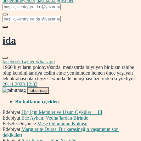
beğenilmeyenler
başlıktaki görseller
ida
facebook
twitter
whatsapp
1960′lı yılların polonya’sında, manastırda büyüyen bir kızın rahibe
olup kendini tanrıya teslim etme yemininden hemen önce yaşayan
tek akrabası olan teyzesi wanda ile buluşması üzerinden seyrediyor.
26.11.2023 12:33
tabutmag
Bu haftanın çiçekleri
Edebiyat
Hiç İçin Metinler ve Uzun Öyküler —III
Edebiyat
Ece Ayhan: Vedha’lardan Birinde
Felsefe-Düşünce
Meşe Odununun Kokusu
Edebiyat
Marguerite Duras: Bir karasineğin yaşamının son
dakikaları
Edebiyat
Aziz Nesin — Kan Yüzüğü