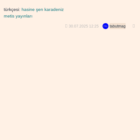
türkçesi:
hasine şen karadeniz
metis yayınları
30.07.2025 12:25
tabutmag