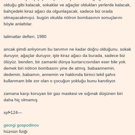
olduğu gibi kalacak, sokaklar ve ağaçlar oldukları yerlerde kalacak,
bahçedeki kiraz ağacı da olgunlaşacak, sadece biz orada
olmayacakmışız. bugün okulda nötron bombasının sonuçlarını
böyle anlattılar.
talimatlar defteri, 1980
ancak şimdi anlıyorum bu tanımın ne kadar doğru olduğunu. sokak
duruyor, ağaçlar duruyor, işte kiraz ağacı da burada, sadece biz
ölüyüz. benden, bir zamanki dünya kurtarıcısından eser bile yok.
demek biri nötron bombasını yine de atmış. babaannemin,
dedemin, babamın, annemin ve hakkında birinci tekil şahıs
kullanmam bile zor olan o çocuğun yokluğu bunu kanıtlıyor.
zamana karşı koruyan bir gaz maskesi ve sığınak düşünen biri
daha hiç olmamış.
syf•124—
georgi gospodinov
hüznün fiziği