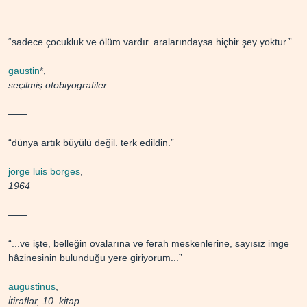
——
“sadece çocukluk ve ölüm vardır. aralarındaysa hiçbir şey yoktur.”
gaustin
*,
seçilmiş otobiyografiler
——
“dünya artık büyülü değil. terk edildin.”
jorge luis borges
,
1964
——
“...ve işte, belleğin ovalarına ve ferah meskenlerine, sayısız imge
hâzinesinin bulunduğu yere giriyorum...”
augustinus
,
i̇tiraflar, 10. kitap