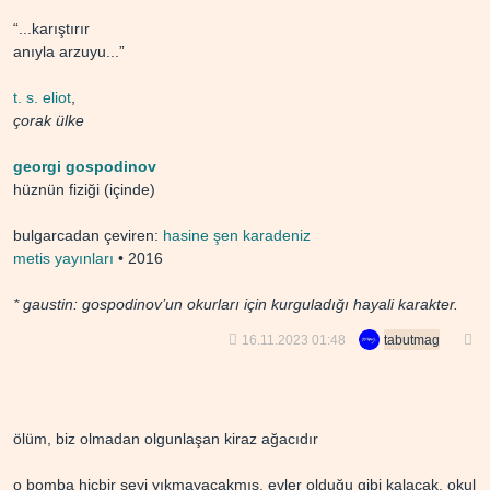
“...karıştırır
anıyla arzuyu...”
t. s. eliot
,
çorak ülke
georgi gospodinov
hüznün fiziği (içinde)
bulgarcadan çeviren:
hasine şen karadeniz
metis yayınları
• 2016
* gaustin: gospodinov’un okurları için kurguladığı hayali karakter.
16.11.2023 01:48
tabutmag
ölüm, bi̇z olmadan olgunlaşan ki̇raz ağacidir
o bomba hiçbir şeyi yıkmayacakmış. evler olduğu gibi kalacak, okul