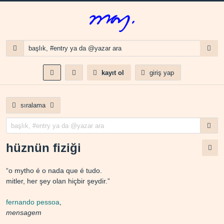
kayıt ol
giriş yap
sıralama
hüznün fiziği
“o mytho é o nada que é tudo.
mitler, her şey olan hiçbir şeydir.”
fernando pessoa
,
mensagem