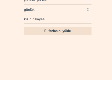
yüceler yücesi
1
günlük
2
kızın hikâyesi
1
fazlasını yükle