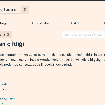
bugün
çaylaklar
debe
lama
n çiftliği
 tüm sorunlarımızın yanıtı burada. tek bir sözcükte özetlenebilir: insan. 
şmanımız insandır. insanı ortadan kaldırın, açlığın ve köle gibi çalışm
eki neden de sonsuza dek silinecektir yeryüzünden.
rwell
tliği
celâl üster
ları