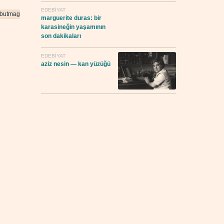
EDEBIYAT
abutmag
marguerite duras: bir
karasineğin yaşamının
son dakikaları
EDEBIYAT
aziz nesin — kan yüzüğü