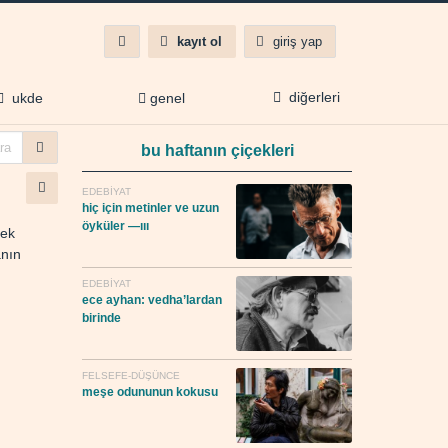
kayıt ol
giriş yap
diğerleri
ukde
genel
bu haftanın çiçekleri
EDEBIYAT
hiç i̇çin metinler ve uzun
öyküler —iii
tek
anın
EDEBIYAT
ece ayhan: vedha’lardan
birinde
FELSEFE-DÜŞÜNCE
meşe odununun kokusu