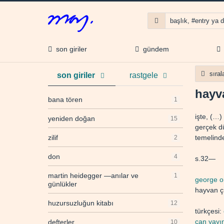
son giriler
gündem
sıra
son giriler
rastgele
hayva
bana tören
1
işte, (…)
yeniden doğan
15
gerçek dü
zilif
temelind
2
don
4
s.32—
martin heidegger —anılar ve
1
george o
günlükler
hayvan çif
huzursuzluğun kitabı
12
türkçesi:
can yayın
defterler
10