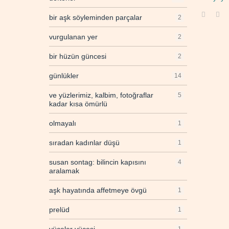
bir aşk söyleminden parçalar
2
vurgulanan yer
2
bir hüzün güncesi
2
günlükler
14
ve yüzlerimiz, kalbim, fotoğraflar
5
kadar kısa ömürlü
olmayalı
1
sıradan kadınlar düşü
1
susan sontag: bilincin kapısını
4
aralamak
aşk hayatında affetmeye övgü
1
prelüd
1