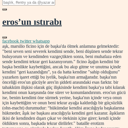
eros’un ıstırabı
facebook
twitter
whatsapp
aşk, marsilio ficino için de başka'da ölmek anlamına gelmektedir:
"beni seven seni severek kendimi sende, beni düşünen sende tekrar
buluyorum ve kendimden vazgeçtikten sonra, beni muhafaza eden
sende kendimi tekrar geri kazanıyorum." ficino âşığın kendini bir
başka benlikte kaybettiğini, ancak bu akıp gitme ve unutma içinde
kendini “geri kazandığını”, ya da hatta kendine "sahip olduğunu”
yazarken işaret ettiği bu iyelik, başka'nın armağanıdır. başka'nın
önceliği eros'un gücüyle ares'in şiddeti arasındaki esas farktır. bir
tahakküm ilişkisi olarak güç ilişkisinde kendimi başka'ya tabi kılarak
kendimi onun karşısında öne sürer ve konumlandırırım. eros'un gücü
ise, benim kendimi öne sürmek yerine, başka'nın içinde veya onun
için kaybettiğim ve onun beni tekrar ayağa kaldırdığı bir güçsüzlük
(ohn-macht) durumudur: “hükümdar kendisi aracılığıyla başkalarına
hükmeder, âşık ise başkası aracılığıyla kendini geri kazanır. âşıkların
ikisi de kendinden dışarı çıkar ve ötekinin içine girer; kendi içinde
öldükten sonra, başkada tekrar dirilirler." bataille erotizm