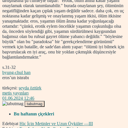
tartışmasına şu cümleyle başlar: "erotik, ölüm ânına kadar yaşamı
onaylamak olarak tanımlanabilir." burada onaylanan şey, ölümünün
negatifliğinden kaçan çıplak yaşam değildir sadece. daha çok, en uç
noktasına kadar gelişmiş ve onaylanmış yaşam itkisi, ölüm itkisine
yanaşmaktadır. eros, yaşamın ölüm ânına kadar yoğunlaşacağı
ortamdır: “çünkü, erotik eylem öncelikle yaşamın coşkunluğu olsa
da, önceden söylendiği gibi, yaşamın sürdürülmesi kaygısından
bağımsız olan bu ruhsal gayret ölüme yabancı değildir." "böylesine
büyük” olan bu "paradoksa" bir "gerekçelendirme görünümü"
vermek için bataille, de sade'dan alıntı yapar: “ölümü iyi bilmek için
başvurulacak en iyi araç, onu bir yoldan çıkmışlık düşüncesiyle
bağlantılandırmaktır.”
s.31-32
byung-chul han
eros’un istırabı
türkçesi:
şeyda öztürk
metis yayınları
01.06.2024 12:46
tabutmag
Bu haftanın çiçekleri
Edebiyat
Hiç İçin Metinler ve Uzun Öyküler —III