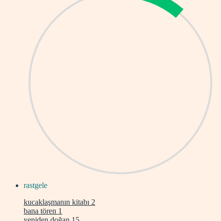
rastgele
kucaklaşmanın kitabı
2
bana tören
1
yeniden doğan
15