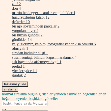
zilif
2
don
4
martin heidegger —anılar ve günlükler
1
huzursuzluğun kitabı
12
defterler
10
bir aşk söyleminden parçalar
2
vurgulanan yer
2
bir hüzün güncesi
2
günlükler
14
ve yüzlerimiz, kalbim, fotoğraflar kadar kısa ömürlü
5
olmayalı
1
sıradan kadınlar düşü
1
susan sontag: bilincin kapısını aralamak
4
aşk hayatında affetmeye övgü
1
prelüd
1
yüceler yücesi
1
günlük
2
fazlasını yükle
sıralama
normal sıralama
bugün girilenler
yeniden eskiye
en beğenilenler
en
beğenilmeyenler
başlıktaki görseller