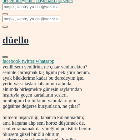
beğenilmeyenler
başlıktaki görseller
düello
facebook
twitter
whatsapp
yenilirsem yenilirim, ne çıkar yenilmekten?
seninle çarpışmak kişiliğimi pekiştirir benim.
ayak bileklerime kadar bu deredeyim işte,
yerin yassı taşları tabanımın altında,
alnımda birleşmekte güneşin raylarından
hışırtıyla geçen kartalların sesleri.
unuttuğum bir bitkinin yaprakları gibi
göğsüme değerse kurşunların, ne çıkar?
bilmem nişancılığı, tabanca kullanmadım;
ama karşıma alıp seni horoz düşürmek de,
seni vuramamak da yüreğimi pekiştirir benim.
ölürsem güzel bir ölü olurum,
saçlarıma yuva kurar bir anda kirpiler,