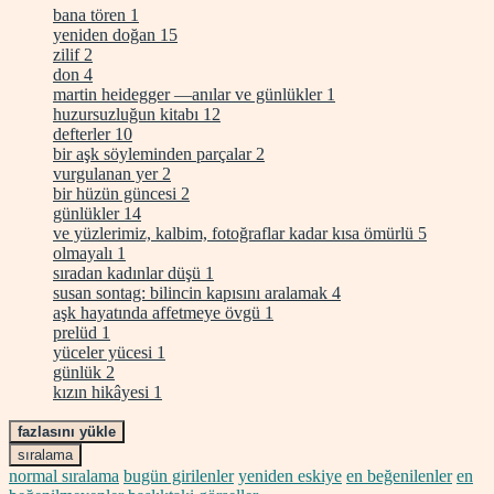
bana tören
1
yeniden doğan
15
zilif
2
don
4
martin heidegger —anılar ve günlükler
1
huzursuzluğun kitabı
12
defterler
10
bir aşk söyleminden parçalar
2
vurgulanan yer
2
bir hüzün güncesi
2
günlükler
14
ve yüzlerimiz, kalbim, fotoğraflar kadar kısa ömürlü
5
olmayalı
1
sıradan kadınlar düşü
1
susan sontag: bilincin kapısını aralamak
4
aşk hayatında affetmeye övgü
1
prelüd
1
yüceler yücesi
1
günlük
2
kızın hikâyesi
1
fazlasını yükle
sıralama
normal sıralama
bugün girilenler
yeniden eskiye
en beğenilenler
en