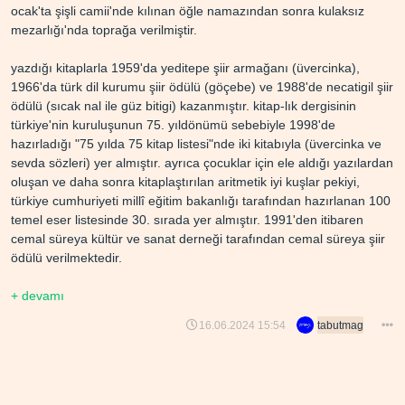
ocak'ta şişli camii'nde kılınan öğle namazından sonra kulaksız
mezarlığı'nda toprağa verilmiştir.
yazdığı kitaplarla 1959'da yeditepe şiir armağanı (üvercinka),
1966'da türk dil kurumu şiir ödülü (göçebe) ve 1988'de necatigil şiir
ödülü (sıcak nal ile güz bitigi) kazanmıştır. kitap-lık dergisinin
türkiye'nin kuruluşunun 75. yıldönümü sebebiyle 1998'de
hazırladığı "75 yılda 75 kitap listesi"nde iki kitabıyla (üvercinka ve
sevda sözleri) yer almıştır. ayrıca çocuklar için ele aldığı yazılardan
oluşan ve daha sonra kitaplaştırılan aritmetik i̇yi kuşlar pekiyi,
türkiye cumhuriyeti millî eğitim bakanlığı tarafından hazırlanan 100
temel eser listesinde 30. sırada yer almıştır. 1991'den itibaren
cemal süreya kültür ve sanat derneği tarafından cemal süreya şiir
ödülü verilmektedir.
+ devamı
16.06.2024 15:54
tabutmag