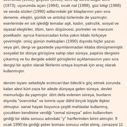
(1973), uçurumda açan (1984), sıcak nal (1988), güz bitigi (1988)
ve sevda sözleri (1990) adlarındaki şiir kitaplarının yanı sıra
deneme, eleştiri, günlük ve antoloji türlerinde de yazmıştır.
eserlerinde en sık işlediği temalar aşk, kadın, yalnızlık, sosyal ve
siyasal eleştiriler, ölüm, tanrı düşüncesi, portreler ve manzum
poetikadır. ayrıca fransızcadan kırka yakın kitabı türkçeye
çevirmiştir. onüç günün mektupları (1990) dışında hiçbir yazısı
veya şiiri, dergi ve gazetede yayımlanmadan kitaba dönüşmemiştir.
sosyalist bir dünya görüşüne sahip olan süreya, papirüs dergisini
çıkarmış ve bu dergide edebî görüşlerini açıklamasının yanı sıra
dergiyi bir aydın olarak fikirlerini ortaya koymak için araç olarak
kullanmıştır.
dersim i̇syanı sebebiyle erzincan'dan bilecik'e göç etmek zorunda
kalan alevi kürt-zaza bir ailede dünyaya gelen süreya, devlet
memurluğu da yapmıştır. dört defa evlenen süreya, bunların
dışında "üvercinka" ve tomris uyar dâhil birçok kişiyle ilişkisi
olmuştur. sanat hayatı boyunca çeşitli mahlaslar kullanmış,
çocukken kendisine verdiği "cemal süreyya" adını kullanırken
girdiği bir iddia sonucu adındaki "y" harflerinden birini atmıştır. 9
ocak 1990'da girdiği şeker koması sonucu vefat etmiş, cenazesi 11