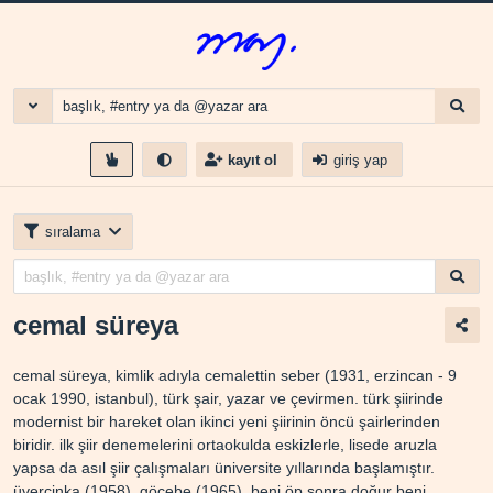
kayıt ol
giriş yap
sıralama
cemal süreya
cemal süreya, kimlik adıyla cemalettin seber (1931, erzincan - 9
ocak 1990, i̇stanbul), türk şair, yazar ve çevirmen. türk şiirinde
modernist bir hareket olan i̇kinci yeni şiirinin öncü şairlerinden
biridir. i̇lk şiir denemelerini ortaokulda eskizlerle, lisede aruzla
yapsa da asıl şiir çalışmaları üniversite yıllarında başlamıştır.
üvercinka (1958), göçebe (1965), beni öp sonra doğur beni