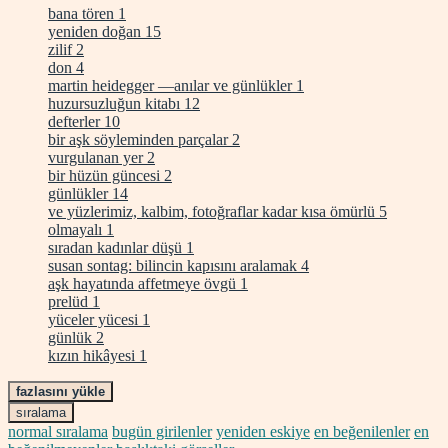
bana tören
1
yeniden doğan
15
zilif
2
don
4
martin heidegger —anılar ve günlükler
1
huzursuzluğun kitabı
12
defterler
10
bir aşk söyleminden parçalar
2
vurgulanan yer
2
bir hüzün güncesi
2
günlükler
14
ve yüzlerimiz, kalbim, fotoğraflar kadar kısa ömürlü
5
olmayalı
1
sıradan kadınlar düşü
1
susan sontag: bilincin kapısını aralamak
4
aşk hayatında affetmeye övgü
1
prelüd
1
yüceler yücesi
1
günlük
2
kızın hikâyesi
1
fazlasını yükle
sıralama
normal sıralama
bugün girilenler
yeniden eskiye
en beğenilenler
en