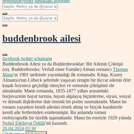
beğenilmeyenler
başlıktaki görseller
buddenbrook ailesi
facebook
twitter
whatsapp
Buddenbrook Ailesi ya da Buddenbrooklar: Bir Ailenin Çöküşü
(orj. Buddenbrooks: Verfall einer Familie) Alman romancı
Thomas
Mann
'ın 1901 tarihinde yayımladığı ilk romanıdır. Kitap, Kuzey
Almanya'nın Lübeck şehrinde yaşayan zengin bir tüccar ailenin dört
kuşak boyunca geçirdiği süreçleri ve sonunda çöküşünü ele
almaktadır. Mann romanda, 1835-1877 yılları arasındaki
burjuvazinin hayat tarzına, hayatı algılayış biçimlerine, siyasi, sosyal
ve iktisadi ilişkilerine dair önemli bir portre sunmaktadır. Mann bu
romanı yazarken kendi ailesini örnek almış ve birçok karakterde
kendi aile fertlerinden esinlenmiştir. Bu anlamda roman
otobiyografik bir özellik taşımaktadır. Mann bu eseriyle 1929 yılında
Nobel Edebiyat Ödülü
'nü kazandı.
20.04.2024 02:30