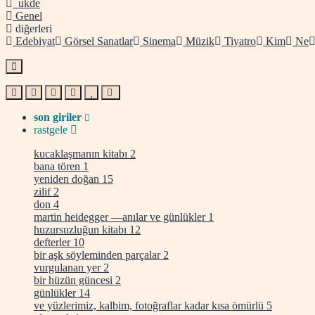
ukde
Genel
diğerleri
Edebiyat
Görsel Sanatlar
Sinema
Müzik
Tiyatro
Kim
Ne
son giriler
rastgele
kucaklaşmanın kitabı
2
bana tören
1
yeniden doğan
15
zilif
2
don
4
martin heidegger —anılar ve günlükler
1
huzursuzluğun kitabı
12
defterler
10
bir aşk söyleminden parçalar
2
vurgulanan yer
2
bir hüzün güncesi
2
günlükler
14
ve yüzlerimiz, kalbim, fotoğraflar kadar kısa ömürlü
5