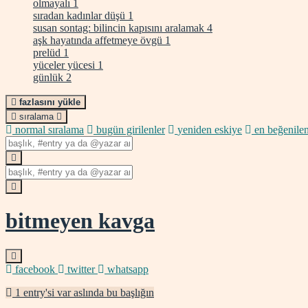
olmayalı
1
sıradan kadınlar düşü
1
susan sontag: bilincin kapısını aralamak
4
aşk hayatında affetmeye övgü
1
prelüd
1
yüceler yücesi
1
günlük
2
fazlasını yükle
sıralama
normal sıralama
bugün girilenler
yeniden eskiye
en beğenilen
bitmeyen kavga
facebook
twitter
whatsapp
1 entry'si var aslında bu başlığın