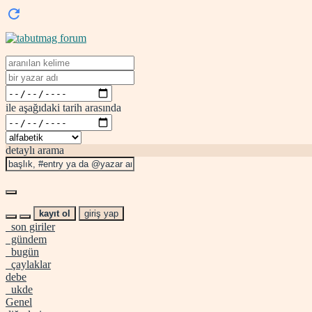
ile aşağıdaki tarih arasında
detaylı arama
kayıt ol
giriş yap
son giriler
gündem
bugün
çaylaklar
debe
ukde
Genel