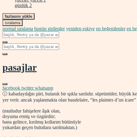
günlük
2
fazlasını yükle
sıralama
normal sıralama
bugün girilenler
yeniden eskiye
en beğenilenler
en b
pasajlar
facebook
twitter
whatsapp
ⓘ kabadayılığın şiiri, bulanık bir ışıkla sarılıdır. süprüntüler, büyük
yer verir. ancak yaşlanmakta olan baudelaire, “les plaintes d’un icare”
(mutludur fahişelere âşık olan,
doyuma ermiş ve özgürdür;
bana gelince, kırılmış kollarım bütünüyle
yukardan geçen bulutlara sarılmaktan.)