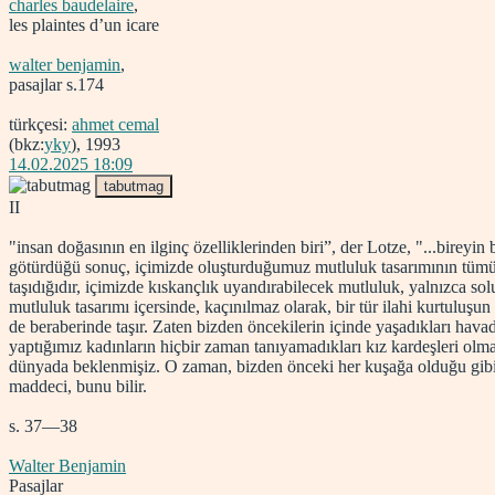
charles baudelaire
,
les plaintes d’un icare
walter benjamin
,
pasajlar s.174
türkçesi:
ahmet cemal
(bkz:
yky
), 1993
14.02.2025 18:09
tabutmag
II
"insan doğasının en ilginç özelliklerinden biri”, der Lotze, "...bire
götürdüğü sonuç, içimizde oluşturduğumuz mutluluk tasarımının tümüyl
taşıdığıdır, içimizde kıskançlık uyandırabilecek mutluluk, yalnızca s
mutluluk tasarımı içersinde, kaçınılmaz olarak, bir tür ilahi kurtuluşun 
de beraberinde taşır. Zaten bizden öncekilerin içinde yaşadıkları hav
yaptığımız kadınların hiçbir zaman tanıyamadıkları kız kardeşleri olm
dünyada beklenmişiz. O zaman, bizden önceki her kuşağa olduğu gibi bi
maddeci, bunu bilir.
s. 37—38
Walter Benjamin
Pasajlar