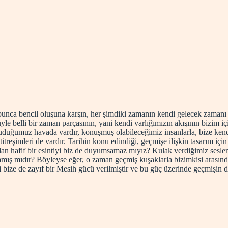
yin bunca bencil oluşuna karşın, her şimdiki zamanın kendi gelecek zama
e belli bir zaman parçasının, yani kendi varlığımızın akışının bizim i
oluduğumuz havada vardır, konuşmuş olabileceğimiz insanlarla, bize kend
titreşimleri de vardır. Tarihin konu edindiği, geçmişe ilişkin tasarım içi
adan hafif bir esintiyi biz de duyumsamaz mıyız? Kulak verdiğimiz sesle
amış mıdır? Böyleyse eğer, o zaman geçmiş kuşaklarla bizimkisi arasında
ze de zayıf bir Mesih gücü verilmiştir ve bu güç üzerinde geçmişin de 