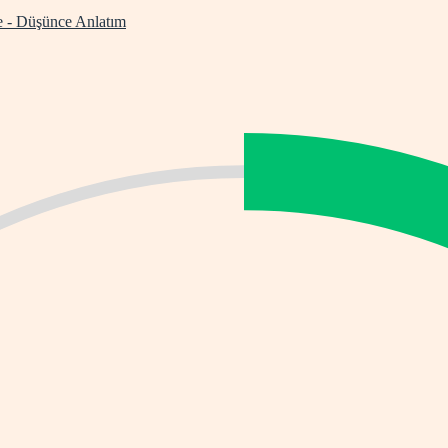
e - Düşünce
Anlatım