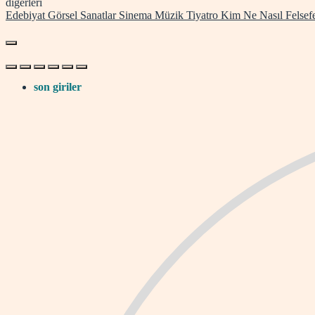
diğerleri
Edebiyat
Görsel Sanatlar
Sinema
Müzik
Tiyatro
Kim
Ne
Nasıl
Felsef
son giriler