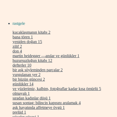
rastgele
kucaklaşmanın kitabı
2
bana tören
1
yeniden doğan
15
zilif
2
don
4
martin heidegger —anılar ve günlükler
1
huzursuzluğun kitabı
12
defterler
10
bir aşk söyleminden parçalar
2
vurgulanan yer
2
bir hüzün güncesi
2
günlükler
14
ve yüzlerimiz, kalbim, fotoğraflar kadar kısa ömürlü
5
olmayalı
1
sıradan kadınlar düşü
1
susan sontag: bilincin kapısını aralamak
4
aşk hayatında affetmeye övgü
1
prelüd
1
yüceler yücesi
1