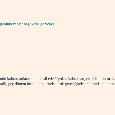
eğenilmeyenler
başlıktaki görseller
 kentin kahramanlarını mı temsil eder? yoksa kahraman, eseri için bu mal
 adlı, geç dönem ürünü bir şiirinde, artık gençliğinde aralarında kahram