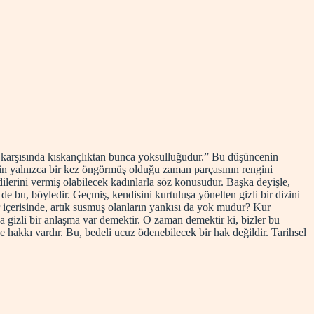
nı karşısında kıskançlıktan bunca yoksulluğudur.” Bu düşüncenin
çin yalnızca bir kez öngörmüş olduğu zaman parçasının rengini
ilerini vermiş olabilecek kadınlarla söz konusudur. Başka deyişle,
n de bu, böyledir. Geçmiş, kendisini kurtuluşa yönelten gizli bir dizini
r içerisinde, artık susmuş olanların yankısı da yok mudur? Kur
 gizli bir anlaşma var demektir. O zaman demektir ki, bizler bu
hakkı vardır. Bu, bedeli ucuz ödenebilecek bir hak değildir. Tarihsel