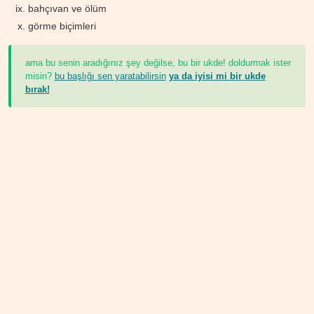
bahçıvan ve ölüm
görme biçimleri
ama bu senin aradığınız şey değilse, bu bir ukde! doldurmak ister
misin?
bu başlığı sen yaratabilirsin
ya da iyisi mi bir ukde
bırak!