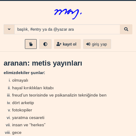
kayıt ol
giriş yap
aranan: metis yayınları
elimizdekiler şunlar:
olmayalı
hayal kırıklıkları kitabı
freud’un teorisinde ve psikanalizin tekniğinde ben
dört arketip
fotokopiler
yaratma cesareti
insan ve “herkes”
gece