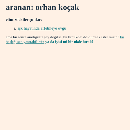
aranan: orhan koçak
elimizdekiler şunlar:
aşk hayatında affetmeye övgü
ama bu senin aradığınız şey değilse, bu bir ukde! doldurmak ister misin?
bu
başlığı sen yaratabilirsin
ya da iyisi mi bir ukde bırak!