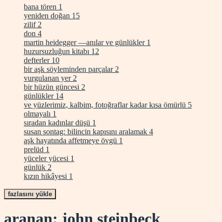
bana tören
1
yeniden doğan
15
zilif
2
don
4
martin heidegger —anılar ve günlükler
1
huzursuzluğun kitabı
12
defterler
10
bir aşk söyleminden parçalar
2
vurgulanan yer
2
bir hüzün güncesi
2
günlükler
14
ve yüzlerimiz, kalbim, fotoğraflar kadar kısa ömürlü
5
olmayalı
1
sıradan kadınlar düşü
1
susan sontag: bilincin kapısını aralamak
4
aşk hayatında affetmeye övgü
1
prelüd
1
yüceler yücesi
1
günlük
2
kızın hikâyesi
1
fazlasını yükle
aranan: john steinbeck