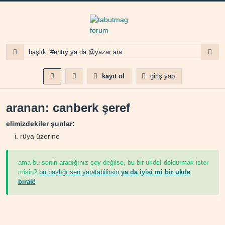
kayıt ol
giriş yap
aranan: canberk şeref
elimizdekiler şunlar:
rüya üzerine
ama bu senin aradığınız şey değilse, bu bir ukde! doldurmak ister
misin?
bu başlığı sen yaratabilirsin
ya da iyisi mi bir ukde
bırak!